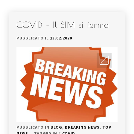
COVID – Il SIM si ferma
PUBBLICATO IL
23.02.2020
PUBBLICATO IN
BLOG
,
BREAKING NEWS
,
TOP
NEWS
TAGGED IN
COVID