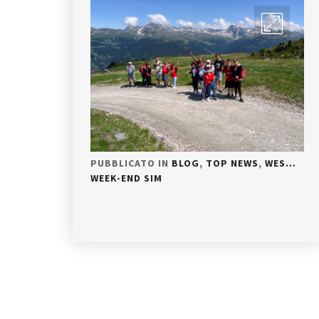
PUBBLICATO IN
BLOG
,
TOP NEWS
,
WES…
WEEK-END SIM