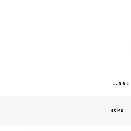
Skip
to
content
…DAL 
HOME