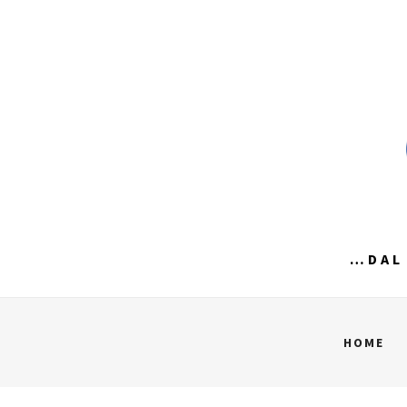
Skip
to
content
…DAL 
HOME