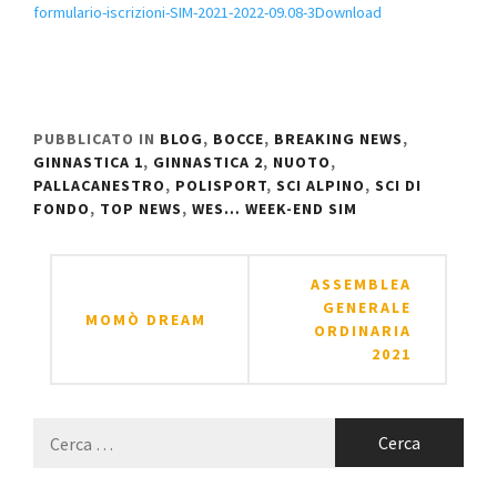
formulario-iscrizioni-SIM-2021-2022-09.08-3
Download
PUBBLICATO IN
BLOG
,
BOCCE
,
BREAKING NEWS
,
GINNASTICA 1
,
GINNASTICA 2
,
NUOTO
,
PALLACANESTRO
,
POLISPORT
,
SCI ALPINO
,
SCI DI
FONDO
,
TOP NEWS
,
WES… WEEK-END SIM
Navigazione
ASSEMBLEA
articoli
GENERALE
MOMÒ DREAM
ORDINARIA
2021
Ricerca
per: