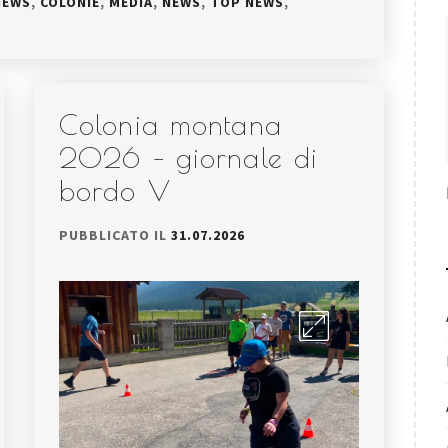
NEWS
,
COLONIE
,
MEDIA
,
NEWS
,
TOP NEWS
,
Colonia montana
2026 – giornale di
bordo V
PUBBLICATO IL
31.07.2026