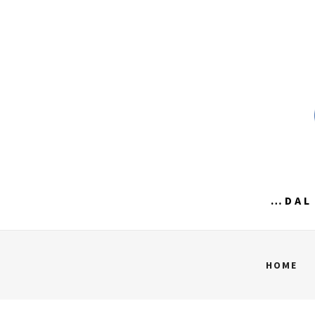
Skip
to
content
…DAL 
HOME