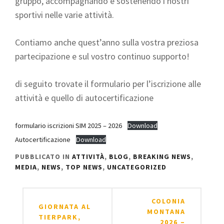
gruppo, accompagnando e sostenendo i nostri
sportivi nelle varie attività.
Contiamo anche quest’anno sulla vostra preziosa
partecipazione e sul vostro continuo supporto!
di seguito trovate il formulario per l’iscrizione alle
attività e quello di autocertificazione
formulario iscrizioni SIM 2025 – 2026
Download
Autocertificazione
Download
PUBBLICATO IN
ATTIVITÀ
,
BLOG
,
BREAKING NEWS
,
MEDIA
,
NEWS
,
TOP NEWS
,
UNCATEGORIZED
Navigazione
COLONIA
GIORNATA AL
articoli
MONTANA
TIERPARK,
2026 –