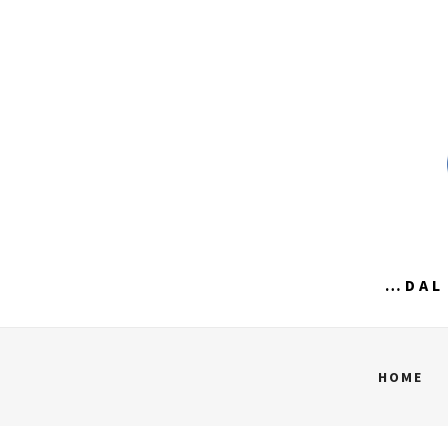
Skip
to
content
…DAL 
HOME